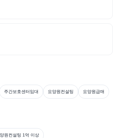
주간보호센터임대
요양원컨설팅
요양원급매
요양원컨설팅 1억 이상