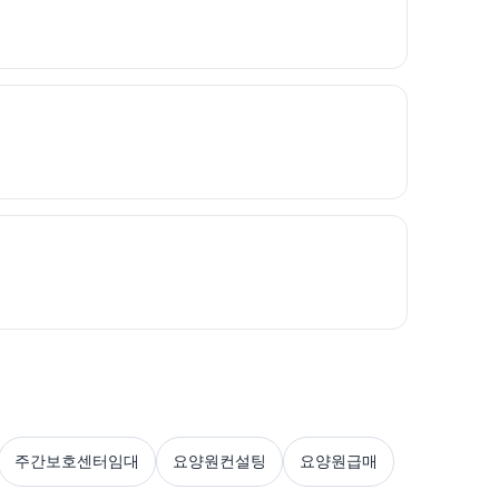
주간보호센터임대
요양원컨설팅
요양원급매