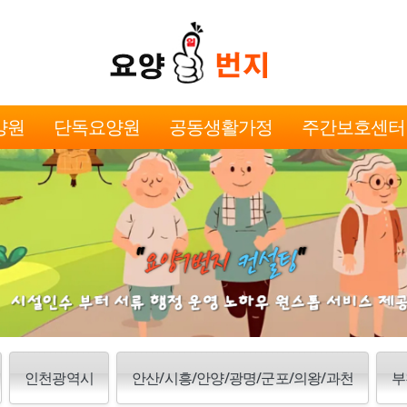
양원
단독요양원
공동생활가정
주간보호센터
인천광역시
안산/시흥/안양/광명/군포/의왕/과천
부