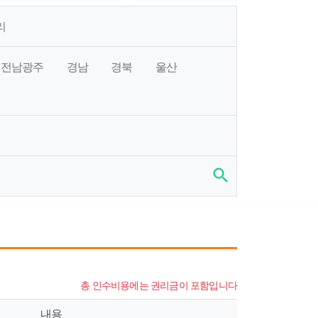
리
전남광주
경남
경북
울산
search
총 인수비용에는 권리금이 포함입니다
내용