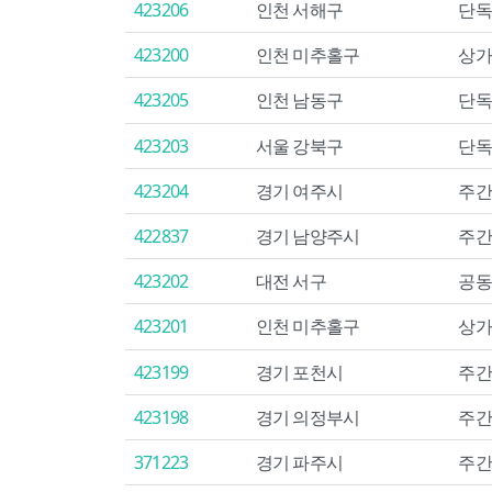
423206
인천 서해구
단독
423200
인천 미추홀구
상가
423205
인천 남동구
단독
423203
서울 강북구
단독
423204
경기 여주시
주간
422837
경기 남양주시
주간
423202
대전 서구
공동
423201
인천 미추홀구
상가
423199
경기 포천시
주간
423198
경기 의정부시
주간
371223
경기 파주시
주간