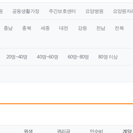
원
공동생활가정
주간보호센터
요양병원
요양원자
충남
충북
세종
대전
강원
전남
전북
20명~40명
40명~60명
60명~80명
80명 이상
원생
권리금
인수비
계약