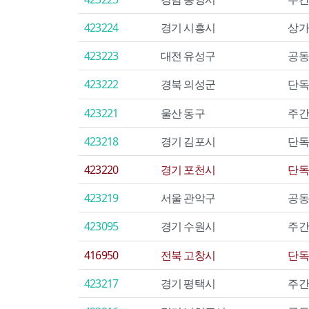
423224
경기 시흥시
상가
423223
대전 유성구
공동
423222
경북 의성군
단독
423221
울산 동구
주간
423218
경기 김포시
단독
423220
경기 포천시
단독
423219
서울 관악구
공동
423095
경기 수원시
주간
416950
전북 고창시
단독
423217
경기 평택시
주간