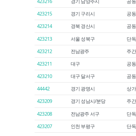
423216
경기 남양주시
공동
423215
경기 구리시
공동
423214
경북 경산시
공동
423213
서울 성북구
단독
423212
전남광주
주간
423211
대구
공동
423210
대구 달서구
공동
44442
경기 광명시
상가
423209
경기 성남시/분당
주간
423208
전남광주 서구
단독
423207
인천 부평구
단독