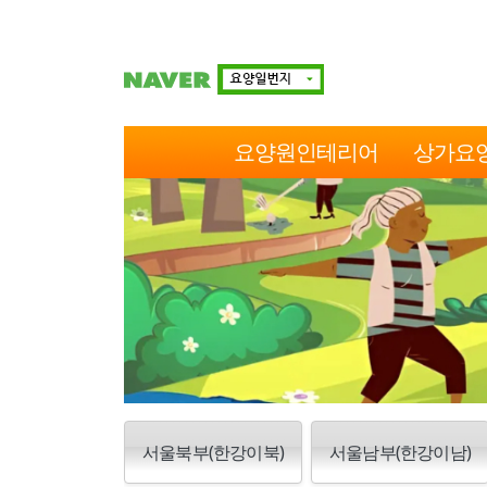
요양원인테리어
상가요
서울북부(한강이북)
서울남부(한강이남)