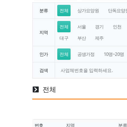
분류
전체
상가요양원
단독요양
전체
서울
경기
인천
지역
대구
부산
제주
인가
전체
공생가정
10명~20명
검색
전체
번호
지역
분류