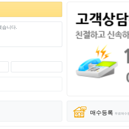
기
매수등록
무료매수