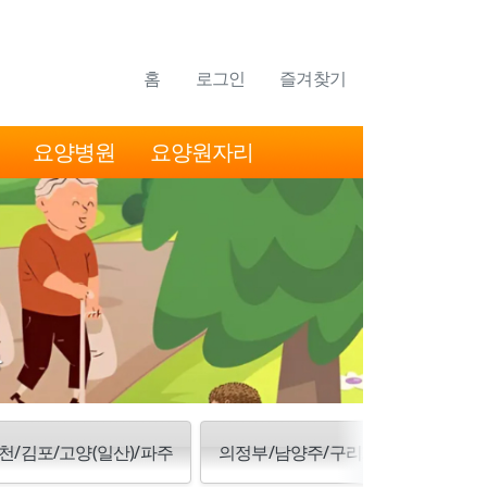
홈
로그인
즐겨찾기
요양병원
요양원자리
천/김포/고양(일산)/파주
의정부/남양주/구리/양주/동두천/포