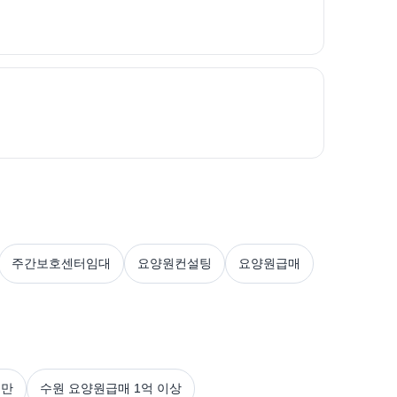
주간보호센터임대
요양원컨설팅
요양원급매
미만
수원 요양원급매 1억 이상