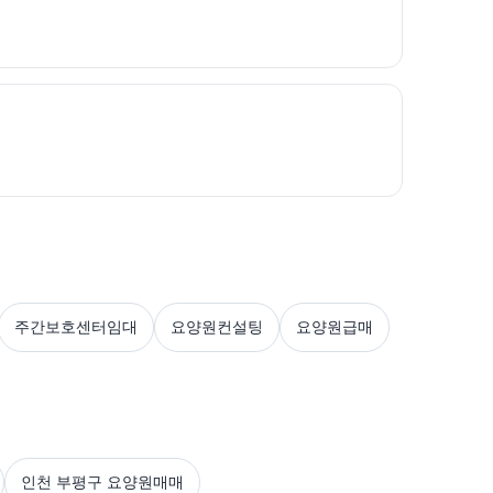
주간보호센터임대
요양원컨설팅
요양원급매
인천 부평구 요양원매매