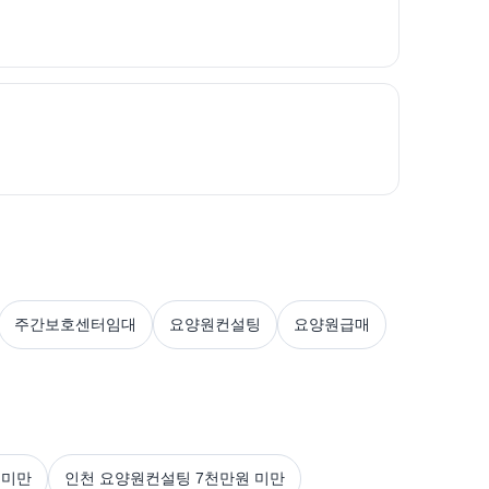
주간보호센터임대
요양원컨설팅
요양원급매
 미만
인천 요양원컨설팅 7천만원 미만