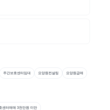
주간보호센터임대
요양원컨설팅
요양원급매
호센터매매 3천만원 미만