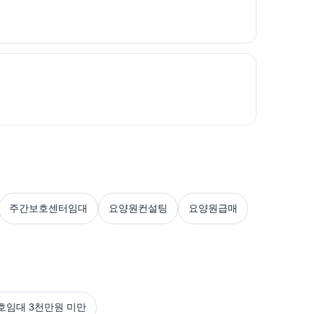
주간보호센터임대
요양원컨설팅
요양원급매
호임대 3천만원 미만